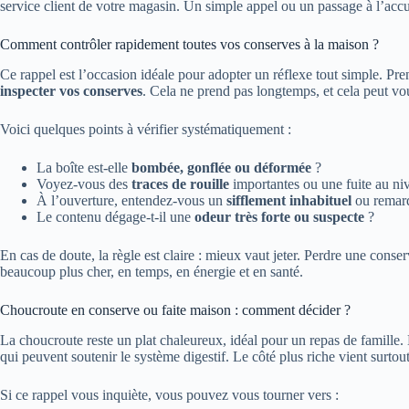
service client de votre magasin. Un simple appel ou un passage à l’accuei
Comment contrôler rapidement toutes vos conserves à la maison ?
Ce rappel est l’occasion idéale pour adopter un réflexe tout simple. Pr
inspecter vos conserves
. Cela ne prend pas longtemps, et cela peut vou
Voici quelques points à vérifier systématiquement :
La boîte est-elle
bombée, gonflée ou déformée
?
Voyez-vous des
traces de rouille
importantes ou une fuite au ni
À l’ouverture, entendez-vous un
sifflement inhabituel
ou remarq
Le contenu dégage-t-il une
odeur très forte ou suspecte
?
En cas de doute, la règle est claire : mieux vaut jeter. Perdre une conser
beaucoup plus cher, en temps, en énergie et en santé.
Choucroute en conserve ou faite maison : comment décider ?
La choucroute reste un plat chaleureux, idéal pour un repas de famille
qui peuvent soutenir le système digestif. Le côté plus riche vient surtou
Si ce rappel vous inquiète, vous pouvez vous tourner vers :