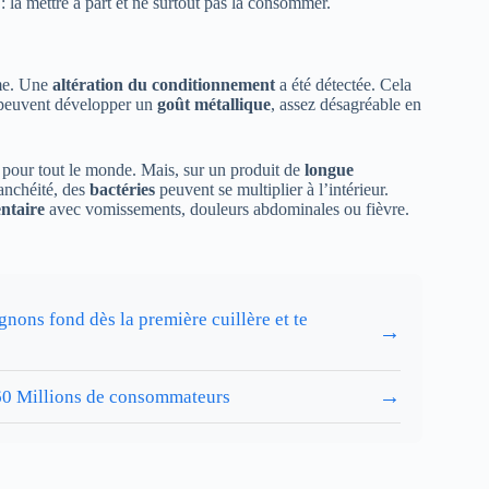
 la mettre à part et ne surtout pas la consommer.
me. Une
altération du conditionnement
a été détectée. Cela
s peuvent développer un
goût métallique
, assez désagréable en
 pour tout le monde. Mais, sur un produit de
longue
tanchéité, des
bactéries
peuvent se multiplier à l’intérieur.
entaire
avec vomissements, douleurs abdominales ou fièvre.
nons fond dès la première cuillère et te
→
→
r 60 Millions de consommateurs