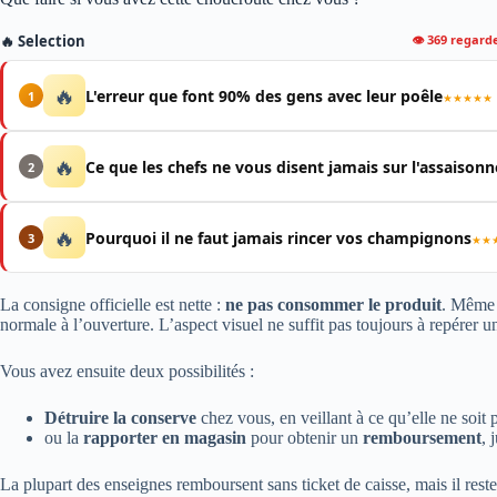
👁 369 regard
🔥 Selection
🔥
L'erreur que font 90% des gens avec leur poêle
1
★★★★★
🔥
Ce que les chefs ne vous disent jamais sur l'assaiso
2
🔥
Pourquoi il ne faut jamais rincer vos champignons
3
★★
La consigne officielle est nette :
ne pas consommer le produit
. Même s
normale à l’ouverture. L’aspect visuel ne suffit pas toujours à repérer u
Vous avez ensuite deux possibilités :
Détruire la conserve
chez vous, en veillant à ce qu’elle ne soit
ou la
rapporter en magasin
pour obtenir un
remboursement
, 
La plupart des enseignes remboursent sans ticket de caisse, mais il reste