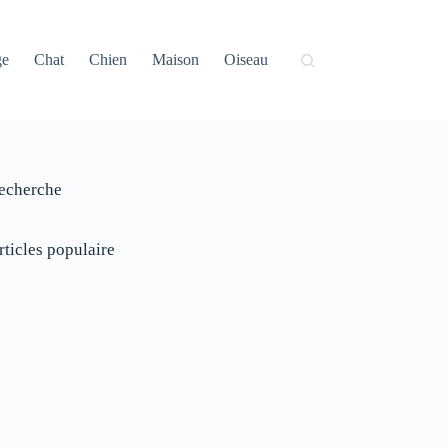
ge
Chat
Chien
Maison
Oiseau
echerche
rticles populaire