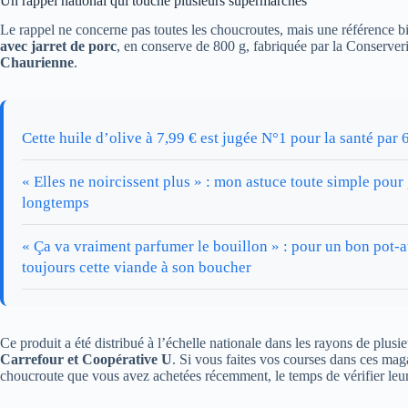
Un rappel national qui touche plusieurs supermarchés
Le rappel ne concerne pas toutes les choucroutes, mais une référence bi
avec jarret de porc
, en conserve de 800 g, fabriquée par la Conserv
Chaurienne
.
Cette huile d’olive à 7,99 € est jugée N°1 pour la santé pa
« Elles ne noircissent plus » : mon astuce toute simple pour
longtemps
« Ça va vraiment parfumer le bouillon » : pour un bon pot-
toujours cette viande à son boucher
Ce produit a été distribué à l’échelle nationale dans les rayons de plusi
Carrefour et Coopérative U
. Si vous faites vos courses dans ces maga
choucroute que vous avez achetées récemment, le temps de vérifier leur