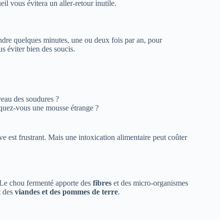
l vous évitera un aller-retour inutile.
endre quelques minutes, une ou deux fois par an, pour
s éviter bien des soucis.
veau des soudures ?
uez-vous une mousse étrange ?
ve est frustrant. Mais une intoxication alimentaire peut coûter
. Le chou fermenté apporte des
fibres
et des micro-organismes
t des
viandes et des pommes de terre
.