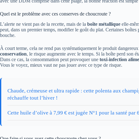
avec une DDM comprise dans cette plage, la bonne réaction est simple :
Quel est le problème avec ces conserves de choucroute ?
L’alerte ne vient pas de la recette, mais de la
boîte métallique
elle-mê
peut, dans un premier temps, modifier le goût du plat. Certaines boîte
bouche.
À court terme, cela ne rend pas systématiquement le produit dangereux
conservation
, le risque augmente avec le temps. Si la boîte perd son é
Dans ce cas, la consommation peut provoquer une
toxi-infection alim
Vous le voyez, mieux vaut ne pas jouer avec ce type de risque.
Chaude, crémeuse et ultra rapide : cette polenta aux champig
réchauffe tout l’hiver !
Cette huile d’olive à 7,99 € est jugée N°1 pour la santé pa
Que faire si vous avez cette choucroute chez vous ?