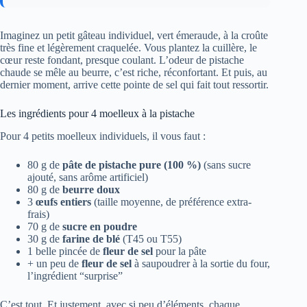
Imaginez un petit gâteau individuel, vert émeraude, à la croûte
très fine et légèrement craquelée. Vous plantez la cuillère, le
cœur reste fondant, presque coulant. L’odeur de pistache
chaude se mêle au beurre, c’est riche, réconfortant. Et puis, au
dernier moment, arrive cette pointe de sel qui fait tout ressortir.
Les ingrédients pour 4 moelleux à la pistache
Pour 4 petits moelleux individuels, il vous faut :
80 g de
pâte de pistache pure (100 %)
(sans sucre
ajouté, sans arôme artificiel)
80 g de
beurre doux
3
œufs entiers
(taille moyenne, de préférence extra-
frais)
70 g de
sucre en poudre
30 g de
farine de blé
(T45 ou T55)
1 belle pincée de
fleur de sel
pour la pâte
+ un peu de
fleur de sel
à saupoudrer à la sortie du four,
l’ingrédient “surprise”
C’est tout. Et justement, avec si peu d’éléments, chaque