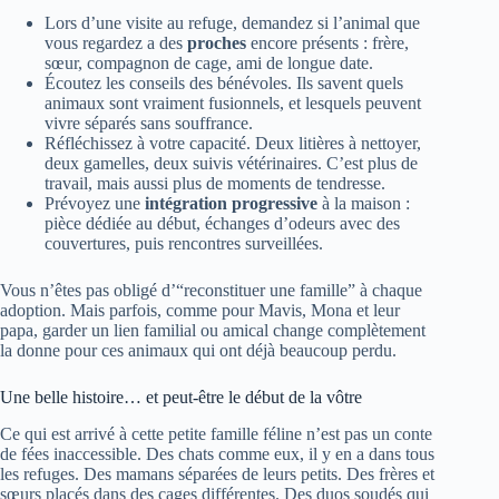
Lors d’une visite au refuge, demandez si l’animal que
vous regardez a des
proches
encore présents : frère,
sœur, compagnon de cage, ami de longue date.
Écoutez les conseils des bénévoles. Ils savent quels
animaux sont vraiment fusionnels, et lesquels peuvent
vivre séparés sans souffrance.
Réfléchissez à votre capacité. Deux litières à nettoyer,
deux gamelles, deux suivis vétérinaires. C’est plus de
travail, mais aussi plus de moments de tendresse.
Prévoyez une
intégration progressive
à la maison :
pièce dédiée au début, échanges d’odeurs avec des
couvertures, puis rencontres surveillées.
Vous n’êtes pas obligé d’“reconstituer une famille” à chaque
adoption. Mais parfois, comme pour Mavis, Mona et leur
papa, garder un lien familial ou amical change complètement
la donne pour ces animaux qui ont déjà beaucoup perdu.
Une belle histoire… et peut-être le début de la vôtre
Ce qui est arrivé à cette petite famille féline n’est pas un conte
de fées inaccessible. Des chats comme eux, il y en a dans tous
les refuges. Des mamans séparées de leurs petits. Des frères et
sœurs placés dans des cages différentes. Des duos soudés qui