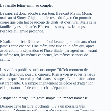
La famille féline enfin au complet
Le papa est donc adopté à son tour. Il rejoint Mavis, Mona,
mais aussi Sinny, Gigi et tout le reste du foyer. On pourrait
croire que cela fait beaucoup de chats, et c’est vrai. Mais cette
famille s’y est préparée. Elle en a les moyens, le temps,
l’espace et l’envie profonde.
Résultat : un
trio félin
réuni, là où beaucoup d’animaux n’ont
jamais cette chance. Une mère, une fille et un père qui, après
avoir connu la séparation et l’incertitude, partagent maintenant
le même toit, les mêmes cachettes, les mêmes séances de
câlins.
Les vidéos publiées sur leur compte TikTok montrent des
chats détendus, joueurs, curieux. Rien à voir avec les regards
éteints que l’on voit parfois dans les cages. La transformation
est frappante. Un simple changement de décor et d’attention,
et la personnalité de chaque chat s’épanouit.
Adopter en refuge : un geste simple, un impact immense
Derrière cette histoire touchante, il y a un message très
concret. Adopter en
refuge
, ce n’est pas seulement “prendre